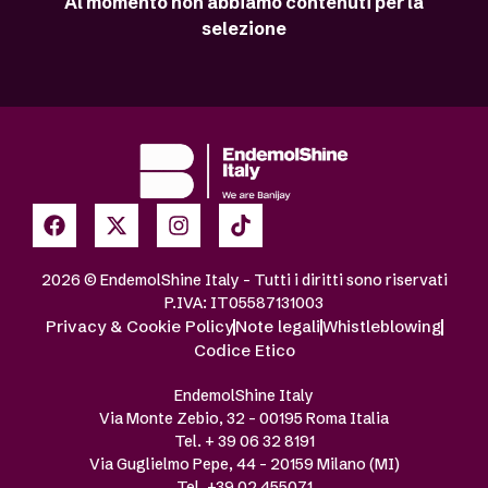
Al momento non abbiamo contenuti per la
selezione
2026 © EndemolShine Italy – Tutti i diritti sono riservati
P.IVA: IT05587131003
Privacy & Cookie Policy
Note legali
Whistleblowing
Codice Etico
EndemolShine Italy
Via Monte Zebio, 32 – 00195 Roma Italia
Tel. + 39 06 32 8191
Via Guglielmo Pepe, 44 – 20159 Milano (MI)
Tel. +39 02 455071