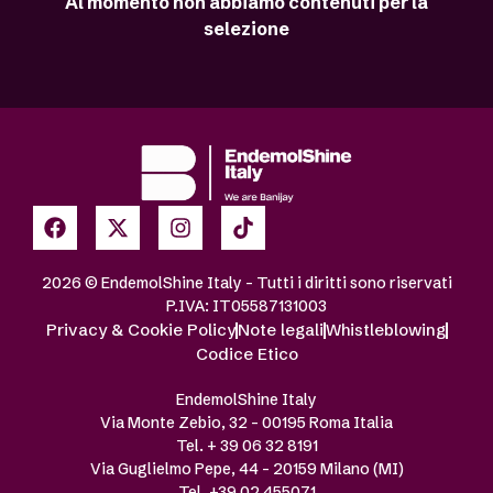
Al momento non abbiamo contenuti per la
selezione
2026 © EndemolShine Italy – Tutti i diritti sono riservati
P.IVA: IT05587131003
Privacy & Cookie Policy
Note legali
Whistleblowing
Codice Etico
EndemolShine Italy
Via Monte Zebio, 32 – 00195 Roma Italia
Tel. + 39 06 32 8191
Via Guglielmo Pepe, 44 – 20159 Milano (MI)
Tel. +39 02 455071