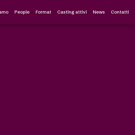
iamo
People
Format
Casting attivi
News
Contatti