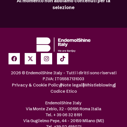
Al momento non abbiamo contenuti per la
selezione
2026 © EndemolShine Italy – Tutti i diritti sono riservati
P.IVA: IT05587131003
Privacy & Cookie Policy
Note legali
Whistleblowing
Codice Etico
EndemolShine Italy
Via Monte Zebio, 32 – 00195 Roma Italia
Tel. + 39 06 32 8191
Via Guglielmo Pepe, 44 – 20159 Milano (MI)
Tel. +39 02 455071