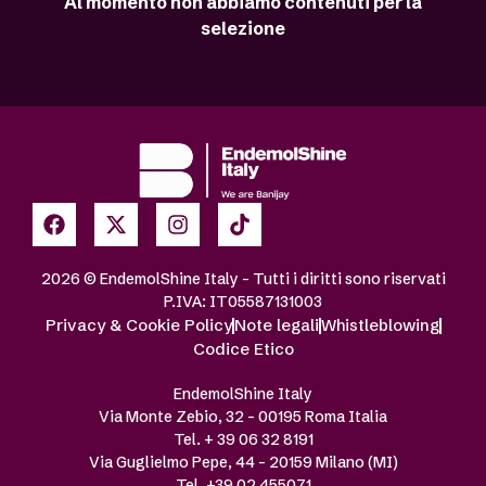
Al momento non abbiamo contenuti per la
selezione
2026 © EndemolShine Italy – Tutti i diritti sono riservati
P.IVA: IT05587131003
Privacy & Cookie Policy
Note legali
Whistleblowing
Codice Etico
EndemolShine Italy
Via Monte Zebio, 32 – 00195 Roma Italia
Tel. + 39 06 32 8191
Via Guglielmo Pepe, 44 – 20159 Milano (MI)
Tel. +39 02 455071