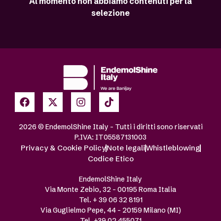
Al momento non abbiamo contenuti per la
selezione
2026 © EndemolShine Italy – Tutti i diritti sono riservati
P.IVA: IT05587131003
Privacy & Cookie Policy
Note legali
Whistleblowing
Codice Etico
EndemolShine Italy
Via Monte Zebio, 32 – 00195 Roma Italia
Tel. + 39 06 32 8191
Via Guglielmo Pepe, 44 – 20159 Milano (MI)
Tel. +39 02 455071