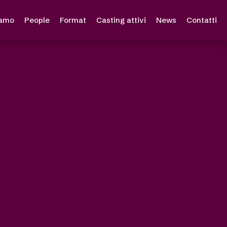
iamo
People
Format
Casting attivi
News
Contatti