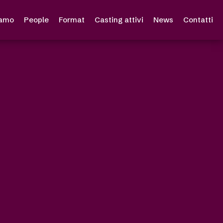
iamo
People
Format
Casting attivi
News
Contatti