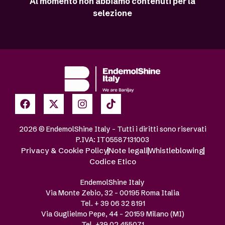
Al momento non abbiamo contenuti per la
selezione
2026 © EndemolShine Italy – Tutti i diritti sono riservati
P.IVA: IT05587131003
Privacy & Cookie Policy
Note legali
Whistleblowing
Codice Etico
EndemolShine Italy
Via Monte Zebio, 32 – 00195 Roma Italia
Tel. + 39 06 32 8191
Via Guglielmo Pepe, 44 – 20159 Milano (MI)
Tel. +39 02 455071