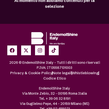
Al momento non abbiamo contenuti per la
selezione
2026 © EndemolShine Italy – Tutti i diritti sono riservati
P.IVA: IT05587131003
Privacy & Cookie Policy
Note legali
Whistleblowing
Codice Etico
EndemolShine Italy
Via Monte Zebio, 32 – 00195 Roma Italia
Tel. + 39 06 32 8191
Via Guglielmo Pepe, 44 – 20159 Milano (MI)
Tel. +39 02 455071