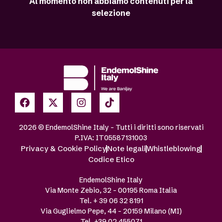
Al momento non abbiamo contenuti per la
selezione
2026 © EndemolShine Italy – Tutti i diritti sono riservati
P.IVA: IT05587131003
Privacy & Cookie Policy
Note legali
Whistleblowing
Codice Etico
EndemolShine Italy
Via Monte Zebio, 32 – 00195 Roma Italia
Tel. + 39 06 32 8191
Via Guglielmo Pepe, 44 – 20159 Milano (MI)
Tel. +39 02 455071