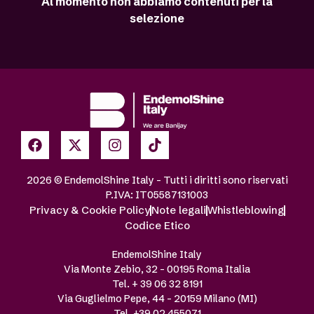
Al momento non abbiamo contenuti per la
selezione
2026 © EndemolShine Italy – Tutti i diritti sono riservati
P.IVA: IT05587131003
Privacy & Cookie Policy
Note legali
Whistleblowing
Codice Etico
EndemolShine Italy
Via Monte Zebio, 32 – 00195 Roma Italia
Tel. + 39 06 32 8191
Via Guglielmo Pepe, 44 – 20159 Milano (MI)
Tel. +39 02 455071