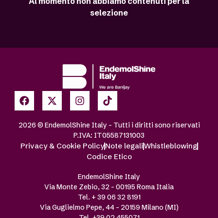
Al momento non abbiamo contenuti per la
selezione
2026 © EndemolShine Italy – Tutti i diritti sono riservati
P.IVA: IT05587131003
Privacy & Cookie Policy
Note legali
Whistleblowing
Codice Etico
EndemolShine Italy
Via Monte Zebio, 32 – 00195 Roma Italia
Tel. + 39 06 32 8191
Via Guglielmo Pepe, 44 – 20159 Milano (MI)
Tel. +39 02 455071