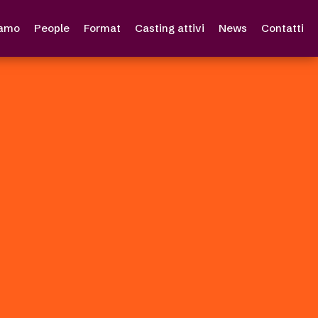
iamo
People
Format
Casting attivi
News
Contatti