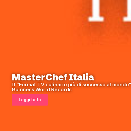
MasterChef Italia
Il “Format TV culinario più di successo al mondo”
Guinness World Records
Leggi tutto