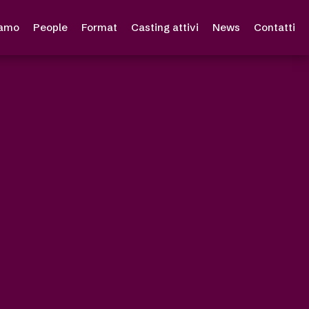
iamo
People
Format
Casting attivi
News
Contatti