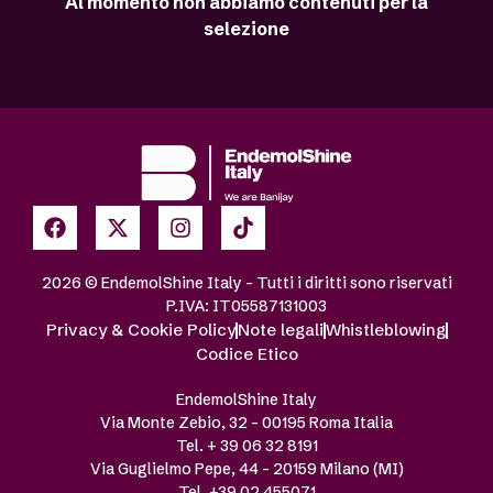
Al momento non abbiamo contenuti per la
selezione
2026 © EndemolShine Italy – Tutti i diritti sono riservati
P.IVA: IT05587131003
Privacy & Cookie Policy
Note legali
Whistleblowing
Codice Etico
EndemolShine Italy
Via Monte Zebio, 32 – 00195 Roma Italia
Tel. + 39 06 32 8191
Via Guglielmo Pepe, 44 – 20159 Milano (MI)
Tel. +39 02 455071