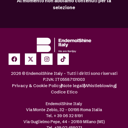
Al momento non abbiamo contenuti per la
selezione
2026 © EndemolShine Italy – Tutti i diritti sono riservati
P.IVA: IT05587131003
Privacy & Cookie Policy
Note legali
Whistleblowing
Codice Etico
EndemolShine Italy
Via Monte Zebio, 32 – 00195 Roma Italia
Tel. + 39 06 32 8191
Via Guglielmo Pepe, 44 – 20159 Milano (MI)
Tel. +39 02 455071