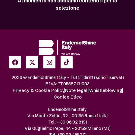
Al momento non abbiamo contenuti per la
selezione
2026 © EndemolShine Italy – Tutti i diritti sono riservati
P.IVA: IT05587131003
Privacy & Cookie Policy
Note legali
Whistleblowing
Codice Etico
EndemolShine Italy
Via Monte Zebio, 32 – 00195 Roma Italia
Tel. + 39 06 32 8191
Via Guglielmo Pepe, 44 – 20159 Milano (MI)
Tel. +39 02 455071