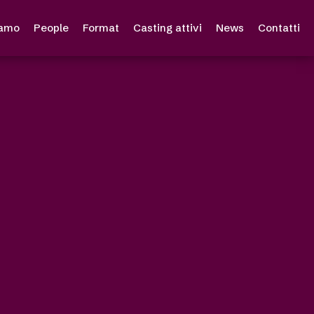
iamo
People
Format
Casting attivi
News
Contatti