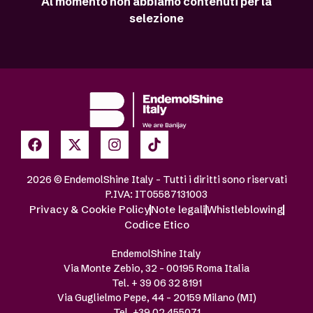
Al momento non abbiamo contenuti per la
selezione
2026 © EndemolShine Italy – Tutti i diritti sono riservati
P.IVA: IT05587131003
Privacy & Cookie Policy
Note legali
Whistleblowing
Codice Etico
EndemolShine Italy
Via Monte Zebio, 32 – 00195 Roma Italia
Tel. + 39 06 32 8191
Via Guglielmo Pepe, 44 – 20159 Milano (MI)
Tel. +39 02 455071