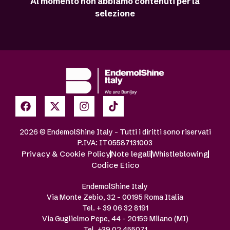
Al momento non abbiamo contenuti per la
selezione
2026 © EndemolShine Italy – Tutti i diritti sono riservati
P.IVA: IT05587131003
Privacy & Cookie Policy
Note legali
Whistleblowing
Codice Etico
EndemolShine Italy
Via Monte Zebio, 32 – 00195 Roma Italia
Tel. + 39 06 32 8191
Via Guglielmo Pepe, 44 – 20159 Milano (MI)
Tel. +39 02 455071