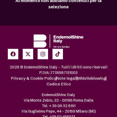
Al momento non abbiamo contenuti per la
selezione
2026 © EndemolShine Italy – Tutti i diritti sono riservati
P.IVA: IT05587131003
Privacy & Cookie Policy
Note legali
Whistleblowing
Codice Etico
EndemolShine Italy
Via Monte Zebio, 32 – 00195 Roma Italia
Tel. + 39 06 32 8191
Via Guglielmo Pepe, 44 – 20159 Milano (MI)
Tel. +39 02 455071