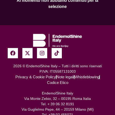
Al momento non abbiamo contenuti per la
selezione
2026 © EndemolShine Italy – Tutti i diritti sono riservati
P.IVA: IT05587131003
Privacy & Cookie Policy
Note legali
Whistleblowing
Codice Etico
EndemolShine Italy
Via Monte Zebio, 32 – 00195 Roma Italia
Tel. + 39 06 32 8191
Via Guglielmo Pepe, 44 – 20159 Milano (MI)
Tel. +39 02 455071