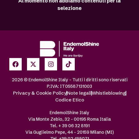
Al momento non abbiamo contenuti per la
selezione
2026 © EndemolShine Italy – Tutti i diritti sono riservati
P.IVA: IT05587131003
Privacy & Cookie Policy
Note legali
Whistleblowing
Codice Etico
EndemolShine Italy
Via Monte Zebio, 32 – 00195 Roma Italia
Tel. + 39 06 32 8191
Via Guglielmo Pepe, 44 – 20159 Milano (MI)
Tel. +39 02 455071