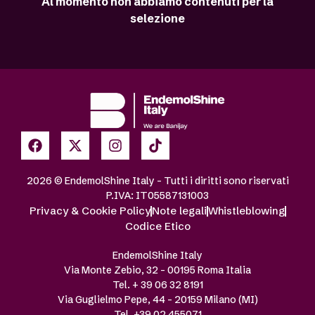
Al momento non abbiamo contenuti per la
selezione
2026 © EndemolShine Italy – Tutti i diritti sono riservati
P.IVA: IT05587131003
Privacy & Cookie Policy
Note legali
Whistleblowing
Codice Etico
EndemolShine Italy
Via Monte Zebio, 32 – 00195 Roma Italia
Tel. + 39 06 32 8191
Via Guglielmo Pepe, 44 – 20159 Milano (MI)
Tel. +39 02 455071