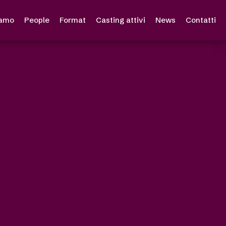
iamo
People
Format
Casting attivi
News
Contatti