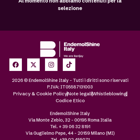
Al momento non abbiamo contenuti per la
selezione
2026 © EndemolShine Italy – Tutti i diritti sono riservati
P.IVA: IT05587131003
Privacy & Cookie Policy
Note legali
Whistleblowing
Codice Etico
EndemolShine Italy
Via Monte Zebio, 32 – 00195 Roma Italia
Tel. + 39 06 32 8191
Via Guglielmo Pepe, 44 – 20159 Milano (MI)
Tel. +39 02 455071