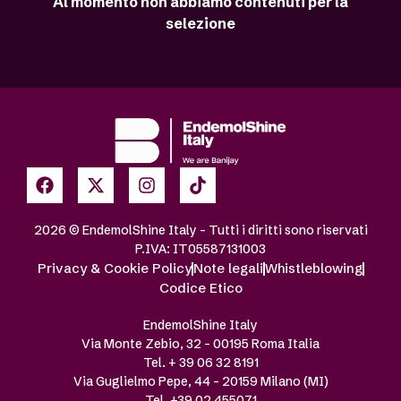
Al momento non abbiamo contenuti per la
selezione
2026 © EndemolShine Italy – Tutti i diritti sono riservati
P.IVA: IT05587131003
Privacy & Cookie Policy
Note legali
Whistleblowing
Codice Etico
EndemolShine Italy
Via Monte Zebio, 32 – 00195 Roma Italia
Tel. + 39 06 32 8191
Via Guglielmo Pepe, 44 – 20159 Milano (MI)
Tel. +39 02 455071