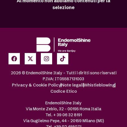
Al momento non abbiamo contenuti per la
selezione
2026 © EndemolShine Italy – Tutti i diritti sono riservati
P.IVA: IT05587131003
Privacy & Cookie Policy
Note legali
Whistleblowing
Codice Etico
EndemolShine Italy
Via Monte Zebio, 32 – 00195 Roma Italia
Tel. + 39 06 32 8191
Via Guglielmo Pepe, 44 – 20159 Milano (MI)
Tel. +39 02 455071