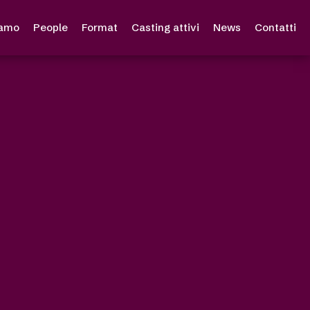
iamo
People
Format
Casting attivi
News
Contatti