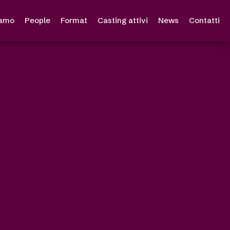
iamo
People
Format
Casting attivi
News
Contatti