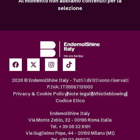
Al momento non abbiamo contenuti per la
selezione
2026 © EndemolShine Italy – Tutti i diritti sono riservati
P.IVA: IT05587131003
Privacy & Cookie Policy
Note legali
Whistleblowing
Codice Etico
EndemolShine Italy
Via Monte Zebio, 32 – 00195 Roma Italia
Tel. + 39 06 32 8191
Via Guglielmo Pepe, 44 – 20159 Milano (MI)
Tel. +39 02 455071