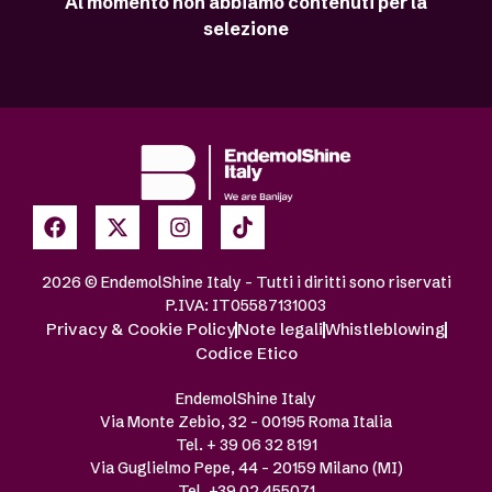
Al momento non abbiamo contenuti per la
selezione
2026 © EndemolShine Italy – Tutti i diritti sono riservati
P.IVA: IT05587131003
Privacy & Cookie Policy
Note legali
Whistleblowing
Codice Etico
EndemolShine Italy
Via Monte Zebio, 32 – 00195 Roma Italia
Tel. + 39 06 32 8191
Via Guglielmo Pepe, 44 – 20159 Milano (MI)
Tel. +39 02 455071