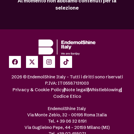
Al momento non abbiamo contenuti per la
selezione
2026 © EndemolShine Italy – Tutti i diritti sono riservati
P.IVA: IT05587131003
Privacy & Cookie Policy
Note legali
Whistleblowing
Codice Etico
EndemolShine Italy
Via Monte Zebio, 32 – 00195 Roma Italia
Tel. + 39 06 32 8191
Via Guglielmo Pepe, 44 – 20159 Milano (MI)
Tel. +39 02 455071