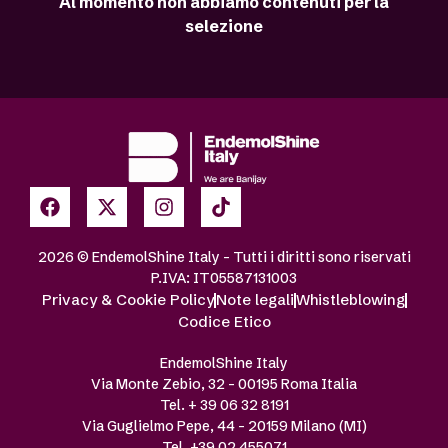
Al momento non abbiamo contenuti per la
selezione
2026 © EndemolShine Italy – Tutti i diritti sono riservati
P.IVA: IT05587131003
Privacy & Cookie Policy
Note legali
Whistleblowing
Codice Etico
EndemolShine Italy
Via Monte Zebio, 32 – 00195 Roma Italia
Tel. + 39 06 32 8191
Via Guglielmo Pepe, 44 – 20159 Milano (MI)
Tel. +39 02 455071