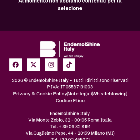
Al momento non abbiamo contenuti per la
selezione
2026 © EndemolShine Italy – Tutti i diritti sono riservati
P.IVA: IT05587131003
Privacy & Cookie Policy
Note legali
Whistleblowing
Codice Etico
EndemolShine Italy
Via Monte Zebio, 32 – 00195 Roma Italia
Tel. + 39 06 32 8191
Via Guglielmo Pepe, 44 – 20159 Milano (MI)
Tel. +39 02 455071