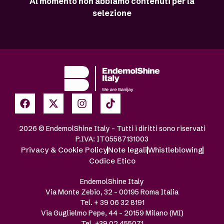
Al momento non abbiamo contenuti per la
selezione
2026 © EndemolShine Italy – Tutti i diritti sono riservati
P.IVA: IT05587131003
Privacy & Cookie Policy
Note legali
Whistleblowing
Codice Etico
EndemolShine Italy
Via Monte Zebio, 32 – 00195 Roma Italia
Tel. + 39 06 32 8191
Via Guglielmo Pepe, 44 – 20159 Milano (MI)
Tel. +39 02 455071