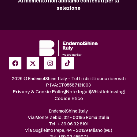
Al momento non abbiamo contenuti per la
selezione
2026 © EndemolShine Italy – Tutti i diritti sono riservati
P.IVA: IT05587131003
Privacy & Cookie Policy
Note legali
Whistleblowing
Codice Etico
EndemolShine Italy
Via Monte Zebio, 32 – 00195 Roma Italia
Tel. + 39 06 32 8191
Via Guglielmo Pepe, 44 – 20159 Milano (MI)
Tel. +39 02 455071