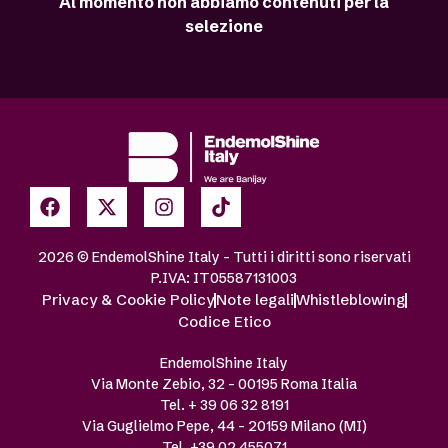
Al momento non abbiamo contenuti per la
selezione
2026 © EndemolShine Italy – Tutti i diritti sono riservati
P.IVA: IT05587131003
Privacy & Cookie Policy
Note legali
Whistleblowing
Codice Etico
EndemolShine Italy
Via Monte Zebio, 32 – 00195 Roma Italia
Tel. + 39 06 32 8191
Via Guglielmo Pepe, 44 – 20159 Milano (MI)
Tel. +39 02 455071