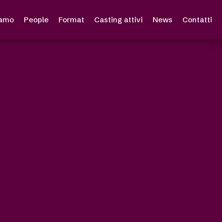
iamo
People
Format
Casting attivi
News
Contatti