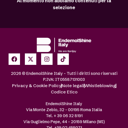
Al momento non abbiamo contenuti per la
selezione
2026 © EndemolShine Italy – Tutti i diritti sono riservati
P.IVA: IT05587131003
Privacy & Cookie Policy
Note legali
Whistleblowing
Codice Etico
EndemolShine Italy
Via Monte Zebio, 32 – 00195 Roma Italia
Tel. + 39 06 32 8191
Via Guglielmo Pepe, 44 – 20159 Milano (MI)
Tel. +39 02 455071