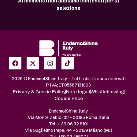
Al momento non abbiamo contenuti per la
selezione
2026 © EndemolShine Italy – Tutti i diritti sono riservati
P.IVA: IT05587131003
Privacy & Cookie Policy
Note legali
Whistleblowing
Codice Etico
EndemolShine Italy
Via Monte Zebio, 32 – 00195 Roma Italia
Tel. + 39 06 32 8191
Via Guglielmo Pepe, 44 – 20159 Milano (MI)
Tel. +39 02 455071