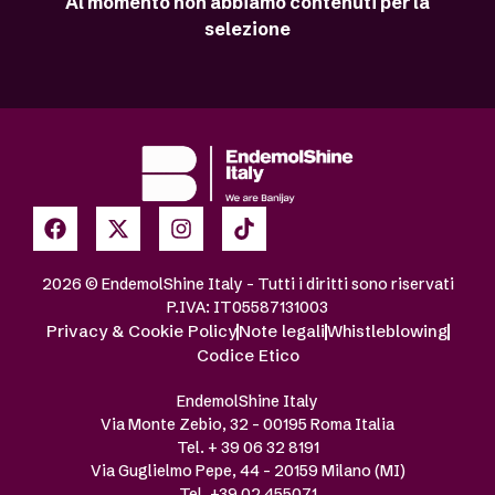
Al momento non abbiamo contenuti per la
selezione
2026 © EndemolShine Italy – Tutti i diritti sono riservati
P.IVA: IT05587131003
Privacy & Cookie Policy
Note legali
Whistleblowing
Codice Etico
EndemolShine Italy
Via Monte Zebio, 32 – 00195 Roma Italia
Tel. + 39 06 32 8191
Via Guglielmo Pepe, 44 – 20159 Milano (MI)
Tel. +39 02 455071