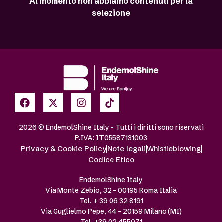
Al momento non abbiamo contenuti per la
selezione
2026 © EndemolShine Italy – Tutti i diritti sono riservati
P.IVA: IT05587131003
Privacy & Cookie Policy
Note legali
Whistleblowing
Codice Etico
EndemolShine Italy
Via Monte Zebio, 32 – 00195 Roma Italia
Tel. + 39 06 32 8191
Via Guglielmo Pepe, 44 – 20159 Milano (MI)
Tel. +39 02 455071