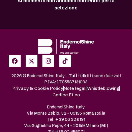
Al momento non abbiamo contenuti per la
selezione
2026 © EndemolShine Italy – Tutti i diritti sono riservati
P.IVA: IT05587131003
Privacy & Cookie Policy
Note legali
Whistleblowing
Codice Etico
EndemolShine Italy
Via Monte Zebio, 32 – 00195 Roma Italia
Tel. + 39 06 32 8191
Via Guglielmo Pepe, 44 – 20159 Milano (MI)
Tel. +39 02 455071