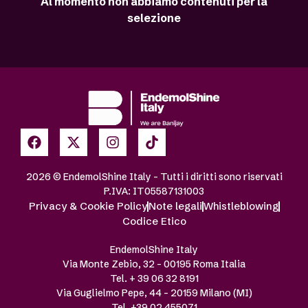
Al momento non abbiamo contenuti per la
selezione
2026 © EndemolShine Italy – Tutti i diritti sono riservati
P.IVA: IT05587131003
Privacy & Cookie Policy
Note legali
Whistleblowing
Codice Etico
EndemolShine Italy
Via Monte Zebio, 32 – 00195 Roma Italia
Tel. + 39 06 32 8191
Via Guglielmo Pepe, 44 – 20159 Milano (MI)
Tel. +39 02 455071