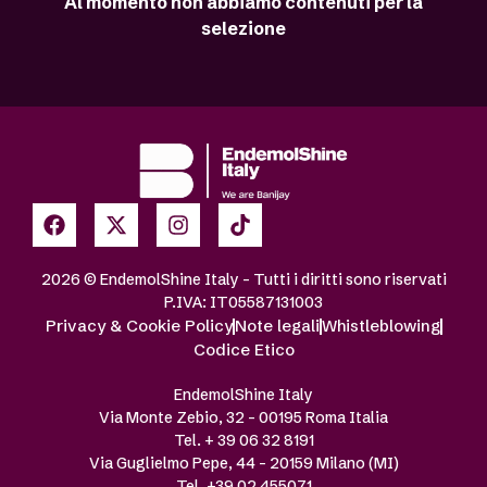
Al momento non abbiamo contenuti per la
selezione
2026 © EndemolShine Italy – Tutti i diritti sono riservati
P.IVA: IT05587131003
Privacy & Cookie Policy
Note legali
Whistleblowing
Codice Etico
EndemolShine Italy
Via Monte Zebio, 32 – 00195 Roma Italia
Tel. + 39 06 32 8191
Via Guglielmo Pepe, 44 – 20159 Milano (MI)
Tel. +39 02 455071