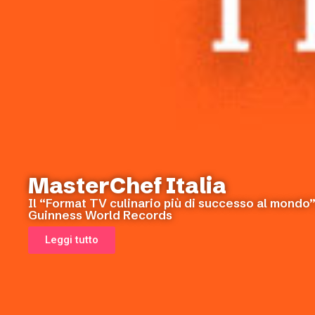
MasterChef Italia
Il “Format TV culinario più di successo al mondo”
Guinness World Records
Leggi tutto