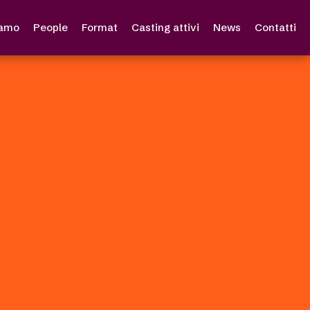
iamo
People
Format
Casting attivi
News
Contatti